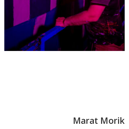
Festival de
muralismo contextual
de Oviedo
Del 17 al 25 de Aogosto de
2024
Marat Morik