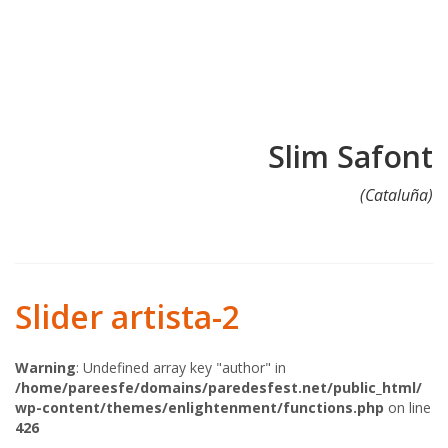
de Oviedo
Del 17 al 25 de Aogosto de
2024
Slim Safont
(Cataluña)
Slider artista-2
Warning
: Undefined array key "author" in
/home/pareesfe/domains/paredesfest.net/public_html/
wp-content/themes/enlightenment/functions.php
on line
426