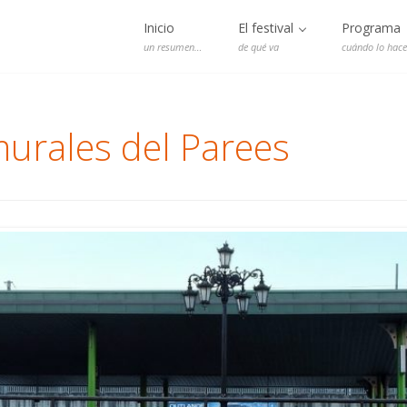
Inicio
El festival
Programa
un resumen…
de qué va
cuándo lo hac
murales del Parees