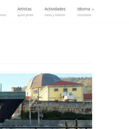
Artistas
Actividades
Idioma
emos
quién pinta
rutas y talleres
castellano