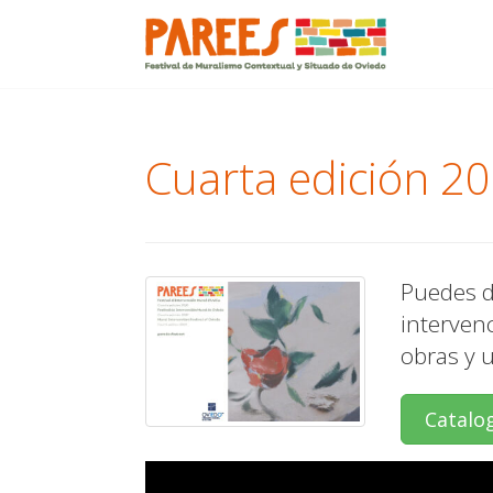
Menu
Skip
to
content
Cuarta edición 2
Puedes de
intervenc
obras y u
Catalog