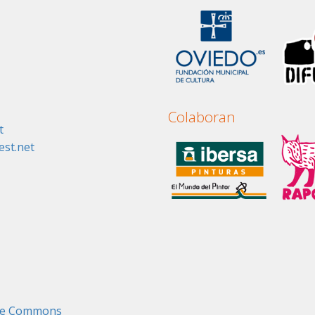
Colaboran
t
st.net
tive Commons