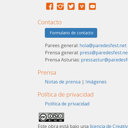
Contacto
Formulario de contacto
Parees general:
hola@paredesfest.net
Prensa general:
press@paredesfest.ne
Prensa Asturias:
pressastur@paredesfe
Prensa
Notas de prensa
|
Imágenes
Política de privacidad
Política de privacidad
Este obra está bajo una
licencia de Crea