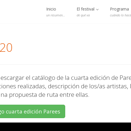
Inicio
El festival
Programa
un resumen…
de qué va
cuándo lo hac
020
scargar el catálogo de la cuarta edición de Par
iones realizadas, descripción de los/as artistas,
na propuesta de ruta entre ellas.
o cuarta edición Parees