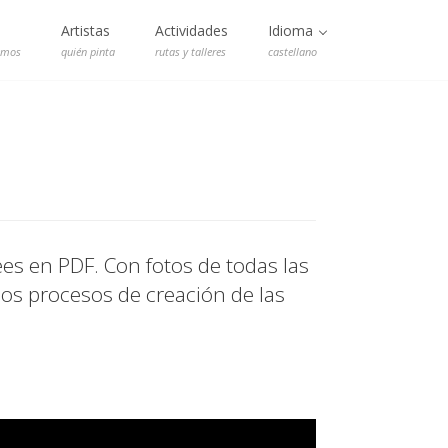
Artistas
Actividades
Idioma
emos
quién pinta
rutas y talleres
castellano
ees en PDF. Con fotos de todas las
 los procesos de creación de las