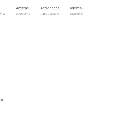
Artistas
Actividades
Idioma
emos
quién pinta
rutas y talleres
castellano
wp-