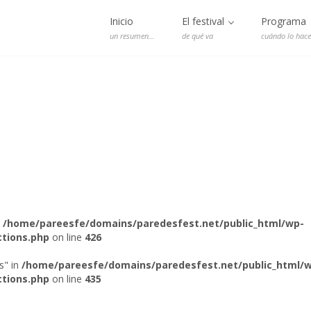
Inicio
El festival
Programa
un resumen…
de qué va
cuándo lo hac
n
/home/pareesfe/domains/paredesfest.net/public_html/wp-
tions.php
on line
426
s" in
/home/pareesfe/domains/paredesfest.net/public_html/
tions.php
on line
435