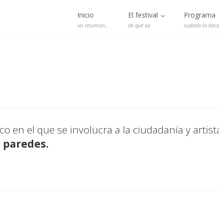
Inicio
El festival
Programa
un resumen…
de qué va
cuándo lo hac
tico en el que se involucra a la ciudadanía y artis
 paredes.