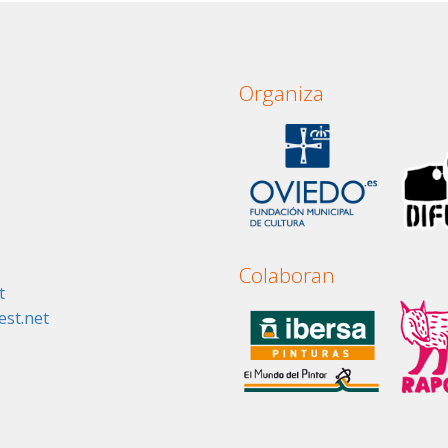
Organiza
Colaboran
t
st.net