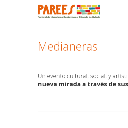
Menu
Skip
to
content
Medianeras
Un evento cultural, social, y artís
nueva mirada a través de sus