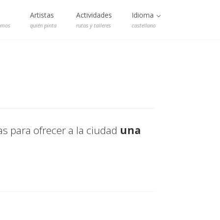
Artistas
Actividades
Idioma
emos
quién pinta
rutas y talleres
castellano
tas para ofrecer a la ciudad
una