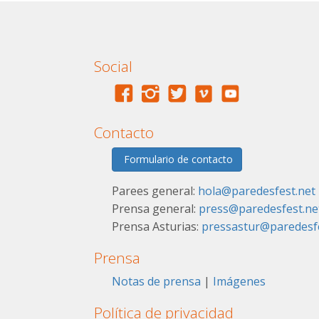
Social
Contacto
Formulario de contacto
Parees general:
hola@paredesfest.net
Prensa general:
press@paredesfest.ne
Prensa Asturias:
pressastur@paredesfe
Prensa
Notas de prensa
|
Imágenes
Política de privacidad