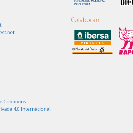
Colaboran
t
st.net
tive Commons
ada 4.0 Internacional
.