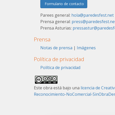
Formulario de contacto
Parees general:
hola@paredesfest.net
Prensa general:
press@paredesfest.ne
Prensa Asturias:
pressastur@paredesfe
Prensa
Notas de prensa
|
Imágenes
Política de privacidad
Política de privacidad
Este obra está bajo una
licencia de Crea
Reconocimiento-NoComercial-SinObraDeriv