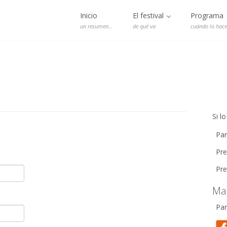
Inicio
El festival
Programa
un resumen…
de qué va
cuándo lo hac
Si l
Par
Pre
Pre
Ma
Par