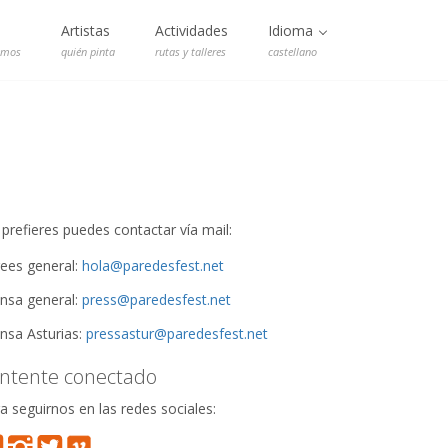
Artistas
Actividades
Idioma
emos
quién pinta
rutas y talleres
castellano
o prefieres puedes contactar vía mail:
ees general:
hola@paredesfest.net
nsa general:
press@paredesfest.net
nsa Asturias:
pressastur@paredesfest.net
ntente conectado
a seguirnos en las redes sociales: