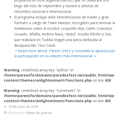
propuesta en esta segunda edición, que se celebrará a lo
largo del mes de septiembre y reunirá a artistas de
renombre nacional e internacional.
El programa incluye siete intervenciones de medio y gran
formato a cargo de Twee Muizen, escogidos para renovar l
medianera sobre el escritor Leopoldo Alas Clarín; Colectivo
Licuado, Alfalfa, Andrea Ravo, Hedof, Kruella d’Enfer y Xav,
que realizará en Tudela Veguín una pieza dedicada al
desaparecido Tino Casal.
» Read more about: Parees crece y consolida la apuesta po
la participación en su edición más internacional »
Warning
: Undefined array key "author" in
/home/pareesfe/domains/paredesfest.net/public_html/wp
content/themes/enlightenment/functions.php
on line
426
Warning
: Undefined array key "comments" in
/home/pareesfe/domains/paredesfest.net/public_html/wp
content/themes/enlightenment/functions.php
on line
435
15 de junio de 2018
Filed under
Notas de prensa