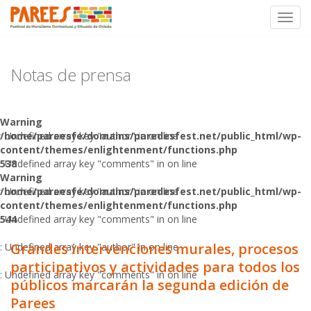
Toggl
Skip
to
content
Notas de prensa
Warning
: Undefined array key "author" in
/home/pareesfe/domains/paredesfest.net/public_html/wp-
on line
content/themes/enlightenment/functions.php
538
: Undefined array key "comments" in
on line
Warning
/home/pareesfe/domains/paredesfest.net/public_html/wp-
: Undefined array key "author" in
on line
content/themes/enlightenment/functions.php
544
: Undefined array key "comments" in
on line
Grandes intervenciones murales, procesos
: Undefined array key "author" in
on line
participativos y actividades para todos los
: Undefined array key "comments" in
on line
públicos marcarán la segunda edición de
Parees