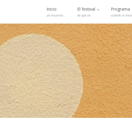
Inicio
El festival
Programa
un resumen…
de qué va
cuándo lo hac