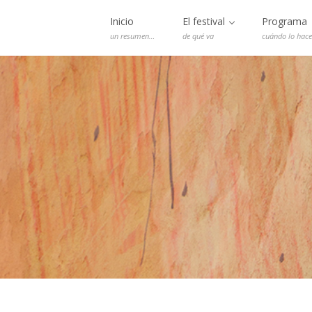
Inicio
El festival
Programa
un resumen…
de qué va
cuándo lo hac