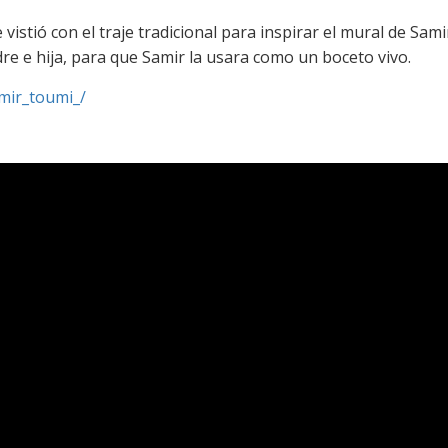
se vistió con el traje tradicional para inspirar el mural de S
re e hija, para que Samir la usara como un boceto vivo.
mir_toumi_/