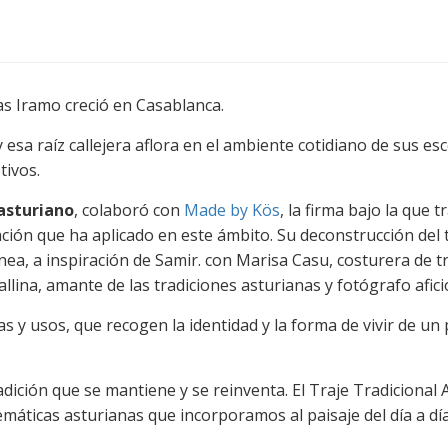
as Iramo creció en Casablanca.
sa raíz callejera aflora en el ambiente cotidiano de sus esc
ivos.
 asturiano
, colaboró con
Made by Kös
, la firma bajo la que
nación que ha aplicado en este ámbito. Su deconstrucción del 
, a inspiración de Samir. con Marisa Casu, costurera de tra
lina, amante de las tradiciones asturianas y fotógrafo afic
s y usos, que recogen la identidad y la forma de vivir de un 
radición que se mantiene y se reinventa. El Traje Tradicional
emáticas asturianas que incorporamos al paisaje del día a dí